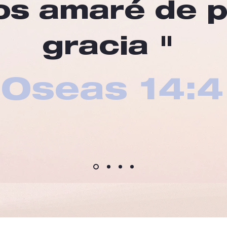
os amaré de 
gracia "
Oseas 14:4