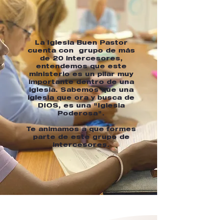
La Iglesia Buen Pastor
cuenta con grupo de más
de 20 intercesores,
entendemos que este
ministerio es un pilar muy
importante dentro de una
iglesia. Sabemos que una
iglesia que ora y busca de
DIOS, es una "Iglesia
Poderosa".
Te animamos a que formes
parte de este grupo de
intercesores.