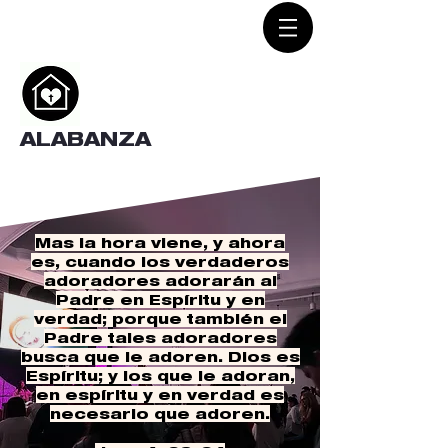
ALABANZA
Mas la hora viene, y ahora
es, cuando los verdaderos
adoradores adorarán al
Padre en Espíritu y en
verdad; porque también el
Padre tales adoradores
busca que le adoren. Dios es
Espíritu; y los que le adoran,
en espíritu y en verdad es
necesario que adoren.