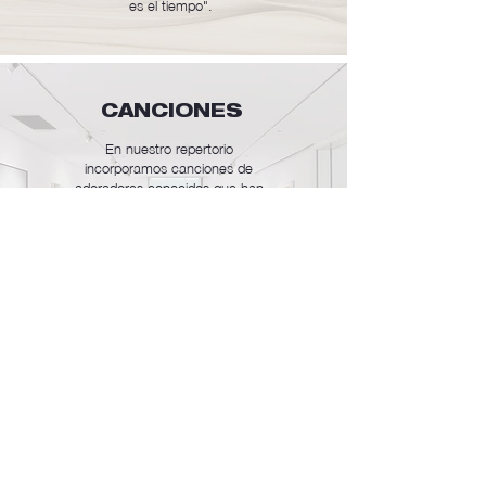
es el tiempo".
CANCIONES
En nuestro repertorio
incorporamos canciones de
adoradores conocidos que han
marcado la alabanza y
adoración en los últimos años
tales como: Marcos Witt,
Marcos Barrientos, Jaime
Murrell, Julio Melgar, Miel San
Marcos, Marcos Vidal, Marcos
Brunet entre otros.